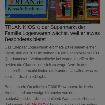
KAMERAS
BLOG
2-IN-1
SICHERHEITSRATGEBER
SICHERHEITSKAMERA
TRLAN KIOSK: der Supermarkt der
Familie Logeswaran wächst, weil er etwas
HILFE & KONTAKT
Besonderes bietet
AUSSENKAMERA
Das Ehepaar Logeswaran eröffnete 2004 seinen ersten
HÄUFIG GESTELLTE
Kiosk, und als 2011 im selben Ort ein Ladenlokal mit 200
VIDEODETEKTOR
FRAGEN
Quadratmetern Verkaufsfläche frei wurde, ergriffen die
beiden die Chance, um sich zu vergrößern. In dem
FEUER & WASSERSCHUTZ
KONTAKT
kleinen Supermarkt finden die Kunden fast alles, was es
sonst in Bracht nicht gibt.
RAUCHMELDER
EINBRUCH-TRACKER
Bracht ist ein Ort mit circa 7.000 Einwohnern im Kreis
Viersen und nur wenige Kilometer von der
WASSERMELDER
niederländischen Grenze entfernt. Warum das Ehepaar
dort seinen
TRLAN KIOSK
betreibt, was das Besondere