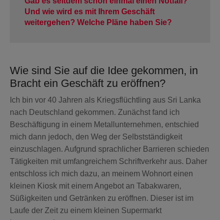
Gab es seitdem schon einmal einen Notfall?
WARNSCHILDER
Und wie wird es mit Ihrem Geschäft
weitergehen? Welche Pläne haben Sie?
SERVICES
Wie sind Sie auf die Idee gekommen, in
SICHERHEITSVERSPRECHEN
Bracht ein Geschäft zu eröffnen?
Ich bin vor 40 Jahren als Kriegsflüchtling aus Sri Lanka
NOTRUF- UND
SERVICELEITSTELLE
nach Deutschland gekommen. Zunächst fand ich
Beschäftigung in einem Metallunternehmen, entschied
mich dann jedoch, den Weg der Selbstständigkeit
POLIZEIALARMIERUNG
einzuschlagen. Aufgrund sprachlicher Barrieren schieden
Tätigkeiten mit umfangreichem Schriftverkehr aus. Daher
PREISE ALARMANLAGE
entschloss ich mich dazu, an meinem Wohnort einen
kleinen Kiosk mit einem Angebot an Tabakwaren,
Süßigkeiten und Getränken zu eröffnen. Dieser ist im
SICHERHEITSDIENSTE
Laufe der Zeit zu einem kleinen Supermarkt