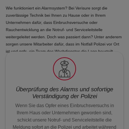
Wie funktioniert ein Alarmsystem? Bei Verisure sorgt die
SOS & ÜBERFALL
zuverlässige Technik bei Ihnen zu Hause oder in Ihrem
Unternehmen dafür, dass Einbruchsversuche oder
GUARDIAN
Rauchentwicklung an die Notruf- und Serviceleitstelle
weitergeleitet werden. Doch was passiert dann? Unter anderem
sorgen unsere Mitarbeiter dafür, dass im Notfall Polizei vor Ort
KEYFOB
ist und ggfs. ein Team des Wachdienstes die Lage beurteilt.
NOTFALLKNOPF
TÜRSICHERHEIT
Überprüfung des Alarms und sofortige
Verständigung der Polizei
VIDEO DOORBELL
Wenn Sie das Opfer eines Einbruchsversuchs in
Ihrem Haus oder Unternehmen geworden sind,
STERNSCHLÜSSEL
schickt unsere Notruf- und Serviceleitstelle die
Meldung sofort an die Polizei und arbeitet während