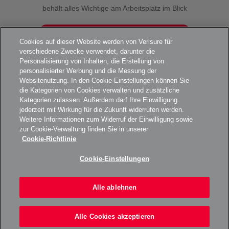
behält alles Wichtige am Arbeitsplatz im Blick
MEHR ZUR 2-IN-1 SICHERHEITSKAMERA
Cookies auf dieser Website werden von Verisure für
verschiedene Zwecke verwendet, darunter die
Personalisierung von Inhalten, die Erstellung von
personalisierter Werbung und die Messung der
Websitenutzung. In den Cookie-Einstellungen können Sie
UNSERE ALARMANLAGE
die Kategorien von Cookies verwalten und zusätzliche
Kategorien zulassen. Außerdem darf Ihre Einwilligung
jederzeit mit Wirkung für die Zukunft widerrufen werden.
Weitere Informationen zum Widerruf der Einwilligung sowie
zur Cookie-Verwaltung finden Sie in unserer
ÜBER UNS
Cookie-Richtlinie
Cookie-Einstellungen
KARRIERE
Alle ablehnen
VERISURE 2026
Alle Cookies akzeptieren