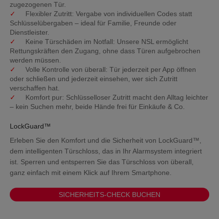
zugezogenen Tür.
WACHDIENST
Flexibler Zutritt:
Vergabe von individuellen Codes statt
Schlüsselübergaben – ideal für Familie, Freunde oder
Dienstleister.
Keine Türschäden im Notfall:
Unsere NSL ermöglicht
EXTRAS
Rettungskräften den Zugang, ohne dass Türen aufgebrochen
werden müssen.
Volle Kontrolle von überall:
Tür jederzeit per App öffnen
ARLO SOLARLADEGERÄT
oder schließen und jederzeit einsehen, wer sich Zutritt
verschaffen hat.
Komfort pur:
Schlüsselloser Zutritt macht den Alltag leichter
– kein Suchen mehr, beide Hände frei für Einkäufe & Co.
LockGuard™
Erleben Sie den Komfort und die Sicherheit von LockGuard™,
dem intelligenten Türschloss, das in Ihr Alarmsystem integriert
ist. Sperren und entsperren Sie das Türschloss von überall,
ganz einfach mit einem Klick auf Ihrem Smartphone.
SICHERHEITS-CHECK BUCHEN