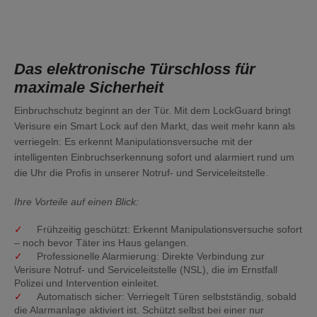
WARNSCHILDER
SERVICES
Das elektronische Türschloss für
maximale Sicherheit
SICHERHEITSVERSPRECHEN
Einbruchschutz beginnt an der Tür. Mit dem LockGuard bringt
Verisure ein Smart Lock auf den Markt, das weit mehr kann als
verriegeln: Es erkennt Manipulationsversuche mit der
NOTRUF- UND
intelligenten Einbruchserkennung sofort und alarmiert rund um
SERVICELEITSTELLE
die Uhr die Profis in unserer Notruf- und Serviceleitstelle.
Ihre Vorteile auf einen Blick:
POLIZEIALARMIERUNG
Frühzeitig geschützt:
Erkennt Manipulationsversuche sofort
– noch bevor Täter ins Haus gelangen.
PREISE ALARMANLAGE
Professionelle Alarmierung:
Direkte Verbindung zur
Verisure Notruf- und Serviceleitstelle (NSL), die im Ernstfall
Polizei und Intervention einleitet.
SICHERHEITSDIENSTE
Automatisch sicher:
Verriegelt Türen selbstständig, sobald
die Alarmanlage aktiviert ist. Schützt selbst bei einer nur