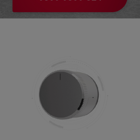
SOS & ÜBERFALL
GUARDIAN
KEYFOB
NOTFALLKNOPF
TÜRSICHERHEIT
VIDEO DOORBELL
STERNSCHLÜSSEL