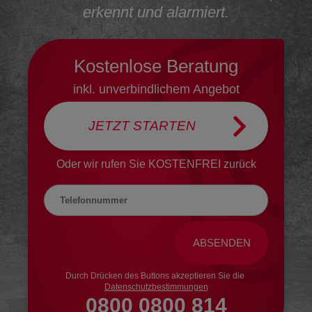
erkennt und alarmiert.
KAMERAS
BLOG
Kostenlose Beratung
2-IN-1
SICHERHEITSRATGEBER
SICHERHEITSKAMERA
inkl. unverbindlichem Angebot
HILFE & KONTAKT
AUSSENKAMERA
JETZT STARTEN
HÄUFIG GESTELLTE
VIDEODETEKTOR
FRAGEN
Oder wir rufen
Sie KOSTENFREI zurück
FEUER & WASSERSCHUTZ
KONTAKT
RAUCHMELDER
EINBRUCH-TRACKER
Durch Drücken des Buttons akzeptieren Sie die
Datenschutzbestimmungen
WASSERMELDER
0800 0800 814