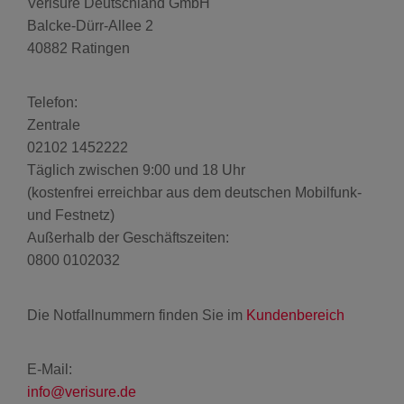
Verisure Deutschland GmbH
KAMERAS
BLOG
Balcke-Dürr-Allee 2
40882 Ratingen
2-IN-1
SICHERHEITSRATGEBER
SICHERHEITSKAMERA
Telefon:
Zentrale
HILFE & KONTAKT
02102 1452222
AUSSENKAMERA
Täglich zwischen 9:00 und 18 Uhr
(kostenfrei erreichbar aus dem deutschen Mobilfunk-
HÄUFIG GESTELLTE
VIDEODETEKTOR
FRAGEN
und Festnetz)
Außerhalb der Geschäftszeiten:
0800 0102032
FEUER & WASSERSCHUTZ
KONTAKT
Die Notfallnummern finden Sie im
Kundenbereich
RAUCHMELDER
EINBRUCH-TRACKER
E-Mail:
WASSERMELDER
info@verisure.de