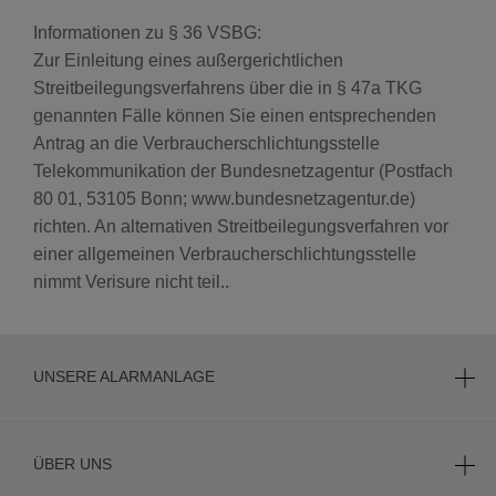
WARNSCHILDER
Informationen zu § 36 VSBG:
Zur Einleitung eines außergerichtlichen
Streitbeilegungsverfahrens über die in § 47a TKG
SERVICES
genannten Fälle können Sie einen entsprechenden
Antrag an die Verbraucherschlichtungsstelle
SICHERHEITSVERSPRECHEN
Telekommunikation der Bundesnetzagentur (Postfach
80 01, 53105 Bonn; www.bundesnetzagentur.de)
richten. An alternativen Streitbeilegungsverfahren vor
NOTRUF- UND
SERVICELEITSTELLE
einer allgemeinen Verbraucherschlichtungsstelle
nimmt Verisure nicht teil..
POLIZEIALARMIERUNG
UNSERE ALARMANLAGE
PREISE ALARMANLAGE
SICHERHEITSDIENSTE
ÜBER UNS