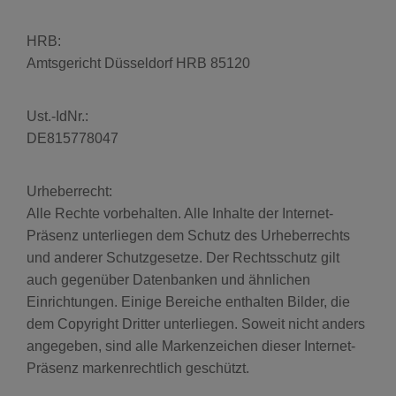
SOS & ÜBERFALL
HRB:
Amtsgericht Düsseldorf HRB 85120
GUARDIAN
Ust.-IdNr.:
DE815778047
KEYFOB
Urheberrecht:
NOTFALLKNOPF
Alle Rechte vorbehalten. Alle Inhalte der Internet-
Präsenz unterliegen dem Schutz des Urheberrechts
TÜRSICHERHEIT
und anderer Schutzgesetze. Der Rechtsschutz gilt
auch gegenüber Datenbanken und ähnlichen
Einrichtungen. Einige Bereiche enthalten Bilder, die
VIDEO DOORBELL
dem Copyright Dritter unterliegen. Soweit nicht anders
angegeben, sind alle Markenzeichen dieser Internet-
STERNSCHLÜSSEL
Präsenz markenrechtlich geschützt.