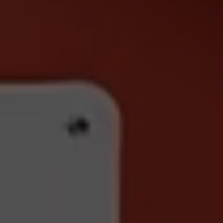
SOS & ÜBERFALL
GUARDIAN
KEYFOB
NOTFALLKNOPF
TÜRSICHERHEIT
VIDEO DOORBELL
STERNSCHLÜSSEL