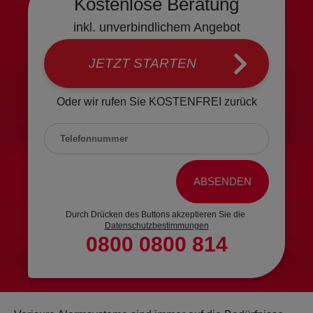
Kostenlose Beratung
KAMERAS
BLOG
inkl. unverbindlichem Angebot
JETZT STARTEN
2-IN-1
SICHERHEITSRATGEBER
SICHERHEITSKAMERA
Oder wir rufen
Sie KOSTENFREI zurück
HILFE & KONTAKT
AUSSENKAMERA
HÄUFIG GESTELLTE
VIDEODETEKTOR
FRAGEN
FEUER & WASSERSCHUTZ
KONTAKT
Durch Drücken des Buttons akzeptieren Sie die
Datenschutzbestimmungen
0800 0800 814
RAUCHMELDER
EINBRUCH-TRACKER
WASSERMELDER