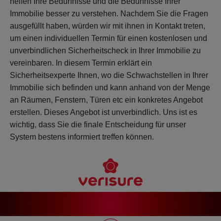
helfen Ihre Bedürfnisse und die Bedürfnisse Ihrer
WARNSCHILDER
Immobilie besser zu verstehen. Nachdem Sie die Fragen
ausgefüllt haben, würden wir mit ihnen in Kontakt treten,
um einen individuellen Termin für einen kostenlosen und
SERVICES
unverbindlichen Sicherheitscheck in Ihrer Immobilie zu
vereinbaren. In diesem Termin erklärt ein
SICHERHEITSVERSPRECHEN
Sicherheitsexperte Ihnen, wo die Schwachstellen in Ihrer
Immobilie sich befinden und kann anhand von der Menge
an Räumen, Fenstern, Türen etc ein konkretes Angebot
NOTRUF- UND
SERVICELEITSTELLE
erstellen. Dieses Angebot ist unverbindlich. Uns ist es
wichtig, dass Sie die finale Entscheidung für unser
System bestens informiert treffen können.
POLIZEIALARMIERUNG
PREISE ALARMANLAGE
SICHERHEITSDIENSTE