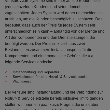
Verisure Alarmsysteme sind immer auf die Bedürfnisse
jedes einzelnen Kundens und seiner Immobilie
SOS & ÜBERFALL
zugeschnitten. Jedes System wird daher unterschiedlich
ausfallen, um die Kunden bestmöglich zu schützen. Das
GUARDIAN
bedeutet, dass auch der Preis für jedes System sehr
unterschiedlich sein kann – abhängig von der Menge und
Art der Komponenten und den Dienstleistungen, die
KEYFOB
benötigt werden. Der Preis setzt sich aus zwei
Bestandteilen zusammen: Installationspreis für die
NOTFALLKNOPF
Komponenten und eine monatliche Gebühr, die u.a.
folgende Services abdeckt:
TÜRSICHERHEIT
Instandhaltung und Reparatur
Servicekosten für eine Notruf- & Serviceleitstelle
Wachdienst
VIDEO DOORBELL
Bei Verisure sind Instandhaltung und die Verbindung zur
Notruf- & Serviceleitstelle bereits inklusive. Im folgenden
STERNSCHLÜSSEL
stellen wir ihnen ein paar kurze Fragen, die uns dabei