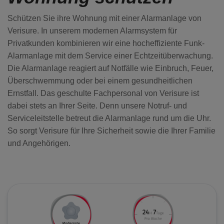
WARNSCHILDER
Schützen Sie ihre Wohnung mit einer Alarmanlage von
Verisure. In unserem modernen Alarmsystem für
SERVICES
Privatkunden kombinieren wir eine hocheffiziente Funk-
Alarmanlage mit dem Service einer Echtzeitüberwachung.
Die Alarmanlage reagiert auf Notfälle wie Einbruch, Feuer,
SICHERHEITSVERSPRECHEN
Überschwemmung oder bei einem gesundheitlichen
Ernstfall. Das geschulte Fachpersonal von Verisure ist
dabei stets an Ihrer Seite. Denn unsere Notruf- und
NOTRUF- UND
SERVICELEITSTELLE
Serviceleitstelle betreut die Alarmanlage rund um die Uhr.
So sorgt Verisure für Ihre Sicherheit sowie die Ihrer Familie
und Angehörigen.
POLIZEIALARMIERUNG
PREISE ALARMANLAGE
SICHERHEITSDIENSTE