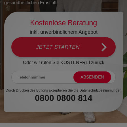
gesundheitlichen Ernstfall.
KAMERAS
BLOG
Kostenlose Beratung
2-IN-1
SICHERHEITSRATGEBER
SICHERHEITSKAMERA
inkl. unverbindlichem Angebot
HILFE & KONTAKT
JETZT STARTEN
AUSSENKAMERA
HÄUFIG GESTELLTE
Oder wir rufen
Sie KOSTENFREI zurück
VIDEODETEKTOR
FRAGEN
FEUER & WASSERSCHUTZ
KONTAKT
Durch Drücken des Buttons akzeptieren Sie die
Datenschutzbestimmungen
0800 0800 814
RAUCHMELDER
EINBRUCH-TRACKER
WASSERMELDER