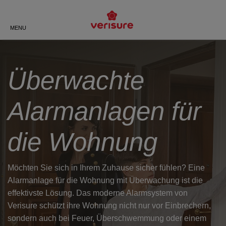
ZURÜCK
ZURÜCK
ZURÜCK
ZURÜCK
ZURÜCK
ZURÜCK
MENU
PRIVAT
EINBRUCHSCHUTZ
DAS SIND WIR
BÜROS UND PRAXEN
MEHR ALS NUR KAMERAS –
VERISURE-APP
ECHTE SICHERHEIT MIT
VERISURE
Überwachte
EINZELHANDEL
LOCKGUARD
HAUS
SCHOCKSENSOR
ÜBER UNS
DREIFACHSCHUTZ
Alarmanlagen für
GASTRONOMIE
SMARTPLUG
WOHNUNG
TASTATUR MIT SPRACHE
GESCHICHTE
SCHNELLE HILFE 24/7
die Wohnung
SONSTIGE
WORKS WITH
ZENTRALEINHEIT
DIE WERTE VON VERISURE
EINBRUCH-TRACKER
INDIVIDUELL. EINFACH.
BEZAHLBAR
Möchten Sie sich in Ihrem Zuhause sicher fühlen? Eine
ZEROVISION
UNSERE STANDORTE
Alarmanlage für die Wohnung mit Überwachung ist die
effektivste Lösung. Das moderne Alarmsystem von
Verisure schützt ihre Wohnung nicht nur vor Einbrechern,
WIFI-VISION
ZERTIFIZIERUNGEN
sondern auch bei Feuer, Überschwemmung oder einem