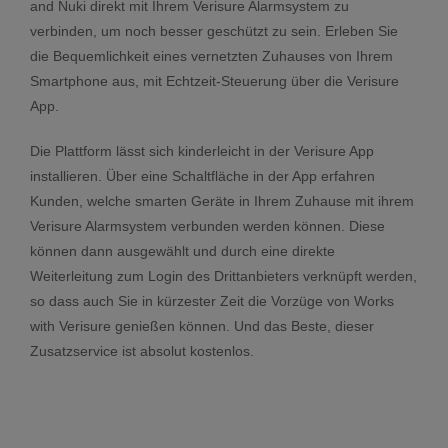
and
Nuki
direkt mit Ihrem Verisure Alarmsystem zu
KAMERAS
BLOG
verbinden, um noch besser geschützt zu sein. Erleben Sie
die Bequemlichkeit eines vernetzten Zuhauses von Ihrem
Smartphone aus, mit Echtzeit-Steuerung über die
Verisure
2-IN-1
SICHERHEITSRATGEBER
SICHERHEITSKAMERA
App
.
Die Plattform lässt sich kinderleicht in der Verisure App
HILFE & KONTAKT
AUSSENKAMERA
installieren. Über eine Schaltfläche in der App erfahren
Kunden, welche smarten Geräte in Ihrem Zuhause mit ihrem
HÄUFIG GESTELLTE
Verisure Alarmsystem verbunden werden können. Diese
VIDEODETEKTOR
FRAGEN
können dann ausgewählt und durch eine direkte
Weiterleitung zum Login des Drittanbieters verknüpft werden,
FEUER & WASSERSCHUTZ
KONTAKT
so dass auch Sie in kürzester Zeit die Vorzüge von
Works
with Verisure
genießen können. Und das Beste, dieser
Zusatzservice ist absolut kostenlos.
RAUCHMELDER
EINBRUCH-TRACKER
WASSERMELDER