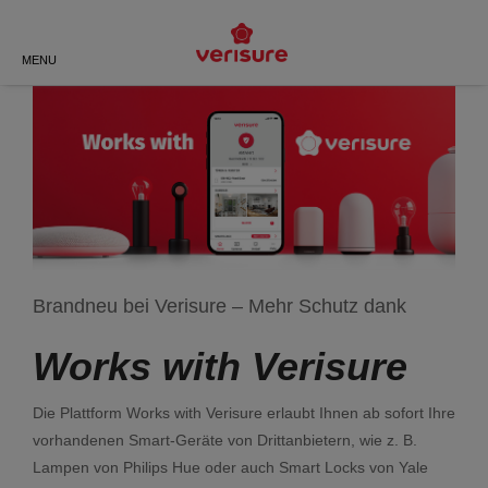
ZURÜCK
ZURÜCK
ZURÜCK
ZURÜCK
ZURÜCK
ZURÜCK
MENU
PRIVAT
EINBRUCHSCHUTZ
DAS SIND WIR
BÜROS UND PRAXEN
MEHR ALS NUR KAMERAS –
VERISURE-APP
ECHTE SICHERHEIT MIT
VERISURE
EINZELHANDEL
LOCKGUARD
HAUS
SCHOCKSENSOR
ÜBER UNS
DREIFACHSCHUTZ
GASTRONOMIE
SMARTPLUG
WOHNUNG
TASTATUR MIT SPRACHE
GESCHICHTE
SCHNELLE HILFE 24/7
Brandneu bei Verisure – Mehr Schutz dank
SONSTIGE
WORKS WITH
ZENTRALEINHEIT
DIE WERTE VON VERISURE
EINBRUCH-TRACKER
INDIVIDUELL. EINFACH.
Works with Verisure
BEZAHLBAR
ZEROVISION
UNSERE STANDORTE
Die Plattform
Works with Verisure
erlaubt Ihnen ab sofort Ihre
vorhandenen Smart-Geräte von Drittanbietern, wie z. B.
WIFI-VISION
ZERTIFIZIERUNGEN
Lampen von
Philips Hue
oder auch Smart Locks von
Yale