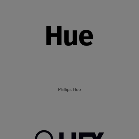
SOS & ÜBERFALL
GUARDIAN
KEYFOB
NOTFALLKNOPF
TÜRSICHERHEIT
Phillips Hue
VIDEO DOORBELL
STERNSCHLÜSSEL