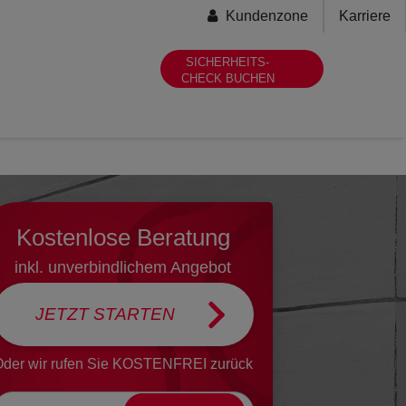
Secondary-
Kundenzone
Karriere
menu
SICHERHEITS-
CHECK BUCHEN
Kostenlose Beratung
inkl. unverbindlichem Angebot
JETZT STARTEN
der wir rufen
Sie KOSTENFREI zurück