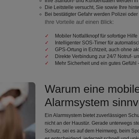
Ihre Standort- und Kundendaten werden in E
Die Leitstelle versucht, Sie sowie Ihre hin
Bei bestätigter Gefahr werden
Polizei oder
Ihre Vorteile auf einen Blick:
Mobiler Notfallknopf für sofortige Hilfe
Intelligenter SOS-Timer für automati
GPS-Ortung in Echtzeit, auch ohne a
Direkte Verbindung zur 24/7 Notruf- un
Mehr Sicherheit und ein gutes Gefühl –
Warum eine mobile 
Alarmsystem sinnvo
Ein Alarmsystem bietet zuverlässigen Schu
nicht an der Haustür
. Gerade unterwegs st
Schutz, sei es auf dem Heimweg, beim Sport
es entscheidend,
jederzeit schnell und unk