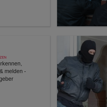
ZEN
erkennen,
& melden -
geber