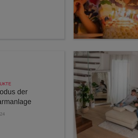
DUKTE
odus der
larmanlage
24