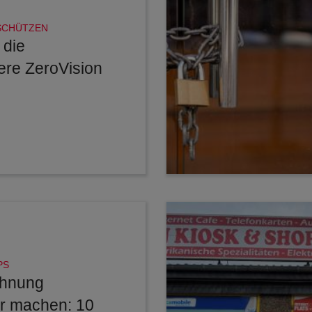
SCHÜTZEN
 die
ere ZeroVision
PS
hnung
er machen: 10