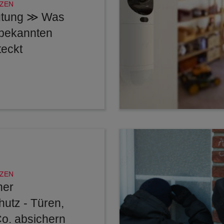
ZEN
tung ≫ Was
 bekannten
teckt
ZEN
her
utz - Türen,
Co. absichern