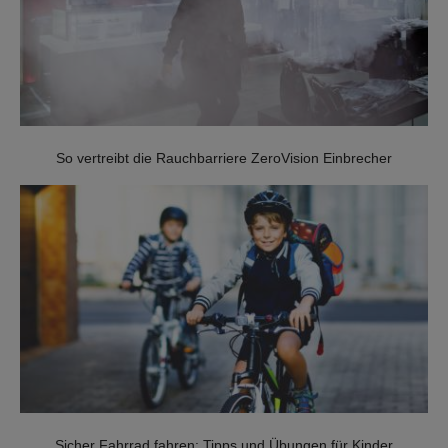
SOS & ÜBERFALL
GUARDIAN
KEYFOB
So vertreibt die Rauchbarriere ZeroVision Einbrecher
NOTFALLKNOPF
TÜRSICHERHEIT
VIDEO DOORBELL
STERNSCHLÜSSEL
Sicher Fahrrad fahren: Tipps und Übungen für Kinder