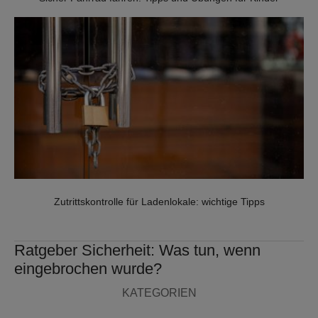
WARNSCHILDER
SERVICES
SICHERHEITSVERSPRECHEN
NOTRUF- UND
SERVICELEITSTELLE
Zutrittskontrolle für Ladenlokale: wichtige Tipps
POLIZEIALARMIERUNG
Ratgeber Sicherheit: Was tun, wenn
PREISE ALARMANLAGE
eingebrochen wurde?
SICHERHEITSDIENSTE
KATEGORIEN