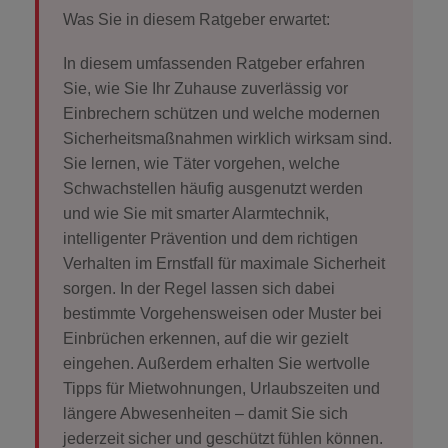
Was Sie in diesem Ratgeber erwartet:
WARNSCHILDER
In diesem umfassenden Ratgeber erfahren
SERVICES
Sie, wie Sie Ihr
Zuhause zuverlässig vor
Einbrechern schützen
und welche modernen
Sicherheitsmaßnahmen
wirklich wirksam
sind.
SICHERHEITSVERSPRECHEN
Sie lernen, wie Täter vorgehen, welche
Schwachstellen häufig ausgenutzt werden
NOTRUF- UND
und wie Sie mit smarter Alarmtechnik,
SERVICELEITSTELLE
intelligenter Prävention und dem
richtigen
Verhalten im Ernstfall
für maximale Sicherheit
POLIZEIALARMIERUNG
sorgen. In der Regel lassen sich dabei
bestimmte Vorgehensweisen oder Muster bei
Einbrüchen erkennen, auf die wir gezielt
PREISE ALARMANLAGE
eingehen. Außerdem erhalten Sie wertvolle
Tipps für Mietwohnungen, Urlaubszeiten und
SICHERHEITSDIENSTE
längere Abwesenheiten – damit Sie sich
jederzeit sicher und geschützt fühlen
können.