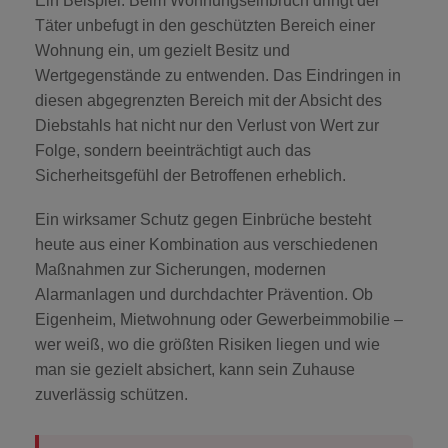
Ein Beispiel: Beim Wohnungseinbruch dringt der
Täter unbefugt in den geschützten Bereich einer
SOS & ÜBERFALL
Wohnung ein, um gezielt Besitz und
Wertgegenstände zu entwenden. Das Eindringen in
GUARDIAN
diesen abgegrenzten Bereich mit der Absicht des
Diebstahls hat nicht nur den Verlust von Wert zur
Folge, sondern beeinträchtigt auch das
KEYFOB
Sicherheitsgefühl der Betroffenen erheblich.
Ein wirksamer Schutz gegen Einbrüche besteht
NOTFALLKNOPF
heute aus einer Kombination aus verschiedenen
Maßnahmen zur Sicherungen, modernen
TÜRSICHERHEIT
Alarmanlagen und durchdachter Prävention. Ob
Eigenheim, Mietwohnung oder Gewerbeimmobilie –
wer weiß, wo die größten Risiken liegen und wie
VIDEO DOORBELL
man sie gezielt absichert, kann sein Zuhause
zuverlässig schützen.
STERNSCHLÜSSEL