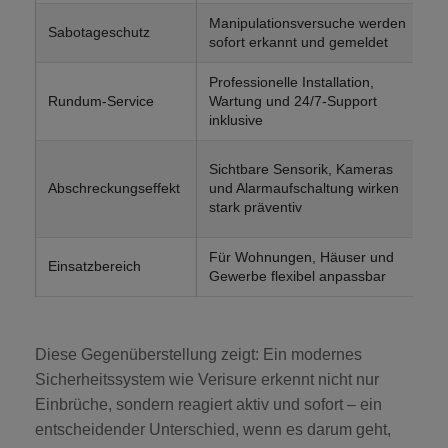
Manipulationsversuche werden
Ma
Sabotageschutz
sofort erkannt und gemeldet
un
Professionelle Installation,
In
Rundum-Service
Wartung und 24/7-Support
Wa
inklusive
E
G
Sichtbare Sensorik, Kameras
A
Abschreckungseffekt
und Alarmaufschaltung wirken
oh
stark präventiv
Ü
Für Wohnungen, Häuser und
Of
Einsatzbereich
Gewerbe flexibel anpassbar
Ob
Diese Gegenüberstellung zeigt: Ein modernes
Sicherheitssystem wie Verisure erkennt nicht nur
Einbrüche, sondern reagiert aktiv und sofort – ein
entscheidender Unterschied, wenn es darum geht,