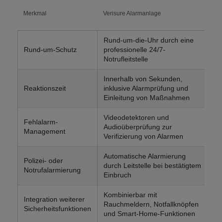
Merkmal
Verisure Alarmanlage
He
Al
Rund-um-die-Uhr durch eine
Nu
Rund-um-Schutz
professionelle 24/7-
Pu
Notrufleitstelle
S
Innerhalb von Sekunden,
Nu
Reaktionszeit
inklusive Alarmprüfung und
re
Einleitung von Maßnahmen
ze
Videodetektoren und
Ke
Fehlalarm-
Audioüberprüfung zur
Pr
Management
Verifizierung von Alarmen
si
Automatische Alarmierung
M
Polizei- oder
durch Leitstelle bei bestätigtem
Nu
Notrufalarmierung
Einbruch
w
Kombinierbar mit
Me
Integration weiterer
Rauchmeldern, Notfallknöpfen
Gr
Sicherheitsfunktionen
und Smart-Home-Funktionen
Tü