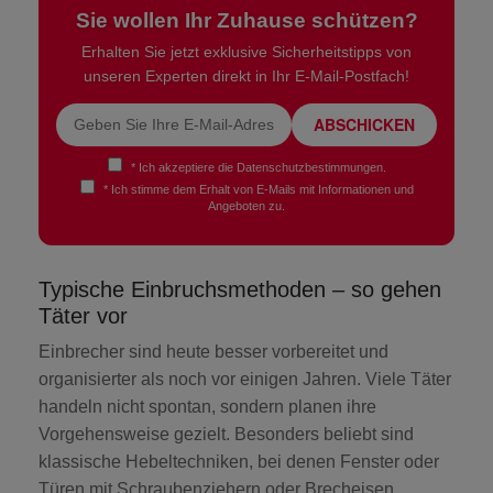
Sie wollen Ihr Zuhause schützen?
Erhalten Sie jetzt exklusive Sicherheitstipps von
unseren Experten direkt in Ihr E-Mail-Postfach!
ABSCHICKEN
* Ich akzeptiere die
Datenschutzbestimmungen
.
* Ich stimme dem Erhalt von E-Mails mit Informationen und
Angeboten zu.
Typische Einbruchsmethoden – so gehen
Täter vor
Einbrecher sind heute besser vorbereitet und
organisierter als noch vor einigen Jahren. Viele Täter
handeln nicht spontan, sondern planen ihre
Vorgehensweise gezielt. Besonders beliebt sind
klassische Hebeltechniken, bei denen Fenster oder
Türen mit Schraubenziehern oder Brecheisen