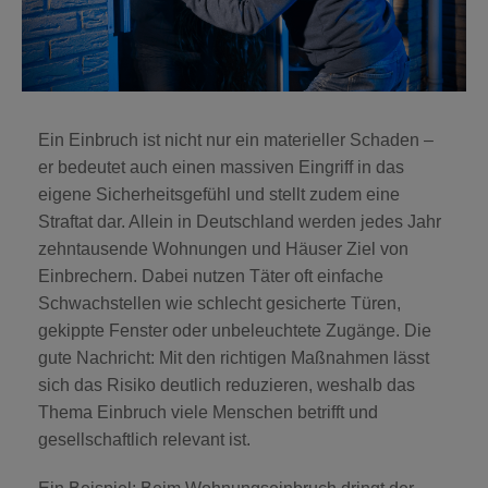
KAMERAS
BLOG
2-IN-1
SICHERHEITSRATGEBER
SICHERHEITSKAMERA
Ein Einbruch ist nicht nur ein materieller Schaden –
HILFE & KONTAKT
er bedeutet auch einen massiven Eingriff in das
AUSSENKAMERA
eigene Sicherheitsgefühl und stellt zudem eine
Straftat dar. Allein in Deutschland werden jedes Jahr
HÄUFIG GESTELLTE
VIDEODETEKTOR
zehntausende Wohnungen und Häuser Ziel von
FRAGEN
Einbrechern. Dabei nutzen Täter oft einfache
Schwachstellen wie schlecht gesicherte Türen,
FEUER & WASSERSCHUTZ
KONTAKT
gekippte Fenster oder unbeleuchtete Zugänge. Die
gute Nachricht: Mit den richtigen Maßnahmen lässt
sich das Risiko deutlich reduzieren, weshalb das
RAUCHMELDER
EINBRUCH-TRACKER
Thema Einbruch viele Menschen betrifft und
gesellschaftlich relevant ist.
WASSERMELDER