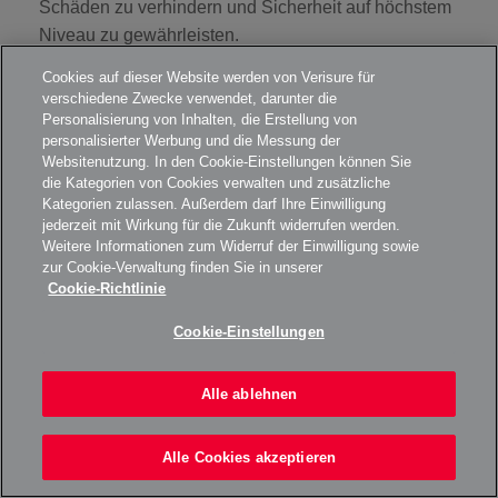
Schäden zu verhindern und Sicherheit auf höchstem
Niveau zu gewährleisten.
Cookies auf dieser Website werden von Verisure für
Um im Schadensfall schnell reagieren zu können,
verschiedene Zwecke verwendet, darunter die
empfiehlt es sich zudem, eine Liste der
Personalisierung von Inhalten, die Erstellung von
Wertgegenstände auf einer separaten Seite zu
personalisierter Werbung und die Messung der
Websitenutzung. In den Cookie-Einstellungen können Sie
führen.
die Kategorien von Cookies verwalten und zusätzliche
Kategorien zulassen. Außerdem darf Ihre Einwilligung
Kosten einer Einbruchmeldeanlage – mit
jederzeit mit Wirkung für die Zukunft widerrufen werden.
diesen Ausgaben müssen Sie rechnen
Weitere Informationen zum Widerruf der Einwilligung sowie
zur Cookie-Verwaltung finden Sie in unserer
Die
Kosten für eine moderne Alarmanlage
hängen
Cookie-Richtlinie
stark vom Leistungsumfang und den gewünschten
Cookie-Einstellungen
Funktionen ab. Bei
Verisure
erhalten Sie ein
professionelles Sicherheitssystem inklusive
Installation, 24/7-Überwachung und direkter
Alle ablehnen
Anbindung an die Notrufleitstelle zu transparenten
und planbaren Preisen. Das
Standardpaket
startet
Alle Cookies akzeptieren
bereits ab
699 €
einmalig für die Installation und