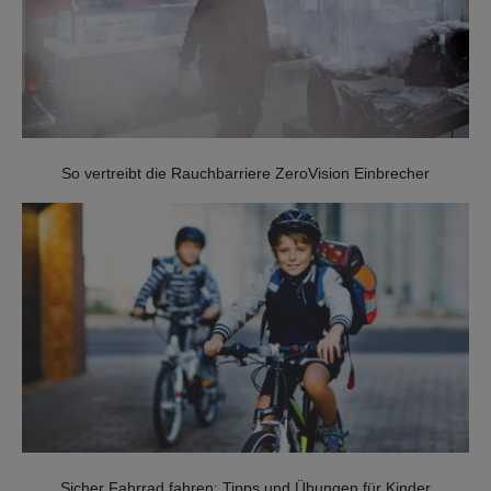
SOS & ÜBERFALL
GUARDIAN
KEYFOB
So vertreibt die Rauchbarriere ZeroVision Einbrecher
NOTFALLKNOPF
TÜRSICHERHEIT
VIDEO DOORBELL
STERNSCHLÜSSEL
Sicher Fahrrad fahren: Tipps und Übungen für Kinder