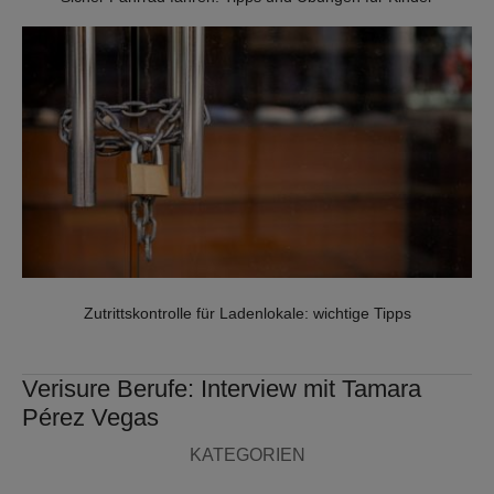
WARNSCHILDER
SERVICES
SICHERHEITSVERSPRECHEN
NOTRUF- UND
SERVICELEITSTELLE
Zutrittskontrolle für Ladenlokale: wichtige Tipps
POLIZEIALARMIERUNG
Verisure Berufe: Interview mit Tamara
PREISE ALARMANLAGE
Pérez Vegas
SICHERHEITSDIENSTE
KATEGORIEN