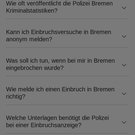
Wie oft veröffentlicht die Polizei Bremen
WARNSCHILDER
Kriminalstatistiken?
SERVICES
Kann ich Einbruchsversuche in Bremen
anonym melden?
SICHERHEITSVERSPRECHEN
Was soll ich tun, wenn bei mir in Bremen
NOTRUF- UND
eingebrochen wurde?
SERVICELEITSTELLE
POLIZEIALARMIERUNG
Wie melde ich einen Einbruch in Bremen
richtig?
PREISE ALARMANLAGE
Welche Unterlagen benötigt die Polizei
SICHERHEITSDIENSTE
bei einer Einbruchsanzeige?