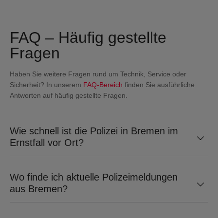
SOS & ÜBERFALL
FAQ – Häufig gestellte
GUARDIAN
Fragen
Haben Sie weitere Fragen rund um Technik, Service oder
KEYFOB
Sicherheit? In unserem
FAQ‑Bereich
finden Sie ausführliche
Antworten auf häufig gestellte Fragen.
NOTFALLKNOPF
Wie schnell ist die Polizei in Bremen im
TÜRSICHERHEIT
Ernstfall vor Ort?
VIDEO DOORBELL
Wo finde ich aktuelle Polizeimeldungen
aus Bremen?
STERNSCHLÜSSEL