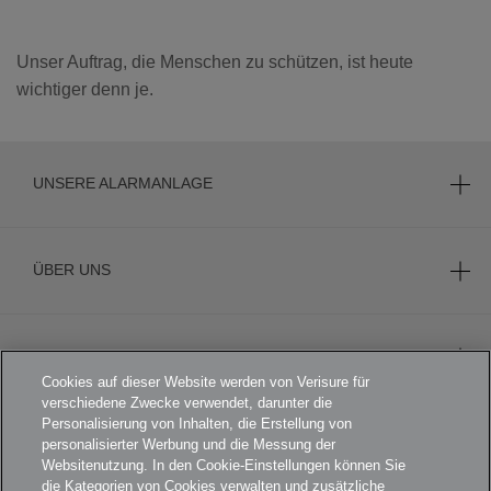
WACHDIENST
Unser Auftrag, die Menschen zu schützen, ist heute
wichtiger denn je.
EXTRAS
ARLO SOLARLADEGERÄT
UNSERE ALARMANLAGE
ÜBER UNS
KARRIERE
Cookies auf dieser Website werden von Verisure für
verschiedene Zwecke verwendet, darunter die
Personalisierung von Inhalten, die Erstellung von
personalisierter Werbung und die Messung der
FOOTER
AGB
Websitenutzung. In den Cookie-Einstellungen können Sie
die Kategorien von Cookies verwalten und zusätzliche