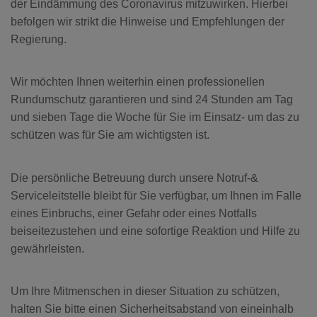
der Eindämmung des Coronavirus mitzuwirken. Hierbei
KAMERAS
BLOG
befolgen wir strikt die Hinweise und Empfehlungen der
Regierung.
2-IN-1
SICHERHEITSRATGEBER
SICHERHEITSKAMERA
Wir möchten Ihnen weiterhin einen professionellen
Rundumschutz garantieren und sind 24 Stunden am Tag
HILFE & KONTAKT
und sieben Tage die Woche für Sie im Einsatz- um das zu
AUSSENKAMERA
schützen was für Sie am wichtigsten ist.
HÄUFIG GESTELLTE
VIDEODETEKTOR
FRAGEN
Die persönliche Betreuung durch unsere Notruf-&
Serviceleitstelle bleibt für Sie verfügbar, um Ihnen im Falle
FEUER & WASSERSCHUTZ
KONTAKT
eines Einbruchs, einer Gefahr oder eines Notfalls
beiseitezustehen und eine sofortige Reaktion und Hilfe zu
gewährleisten.
RAUCHMELDER
EINBRUCH-TRACKER
Um Ihre Mitmenschen in dieser Situation zu schützen,
WASSERMELDER
halten Sie bitte einen Sicherheitsabstand von eineinhalb