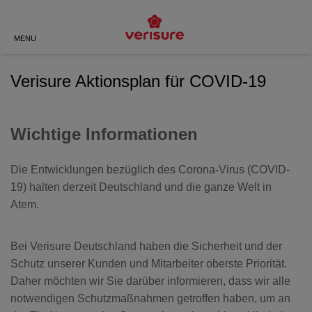
ZURÜCK
ZURÜCK
ZURÜCK
ZURÜCK
ZURÜCK
ZURÜCK
MENU
PRIVAT
EINBRUCHSCHUTZ
DAS SIND WIR
BÜROS UND PRAXEN
MEHR ALS NUR KAMERAS –
VERISURE-APP
Verisure Aktionsplan für COVID-19
ECHTE SICHERHEIT MIT
VERISURE
EINZELHANDEL
LOCKGUARD
HAUS
SCHOCKSENSOR
ÜBER UNS
Wichtige Informationen
DREIFACHSCHUTZ
GASTRONOMIE
SMARTPLUG
WOHNUNG
TASTATUR MIT SPRACHE
GESCHICHTE
Die Entwicklungen bezüglich des Corona-Virus (COVID-
SCHNELLE HILFE 24/7
19) halten derzeit Deutschland und die ganze Welt in
SONSTIGE
WORKS WITH
ZENTRALEINHEIT
DIE WERTE VON VERISURE
EINBRUCH-TRACKER
Atem.
INDIVIDUELL. EINFACH.
BEZAHLBAR
ZEROVISION
UNSERE STANDORTE
Bei Verisure Deutschland haben die
Sicherheit und der
Schutz unserer Kunden und Mitarbeiter
oberste Priorität.
Daher möchten wir Sie darüber informieren, dass wir alle
WIFI-VISION
ZERTIFIZIERUNGEN
notwendigen Schutzmaßnahmen getroffen haben, um an