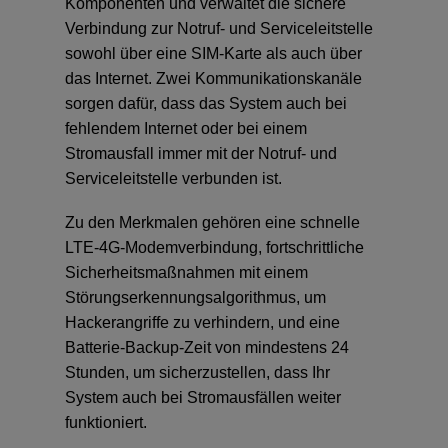
Komponenten und verwaltet die sichere
Verbindung zur Notruf- und Serviceleitstelle
SOS & ÜBERFALL
sowohl über eine SIM-Karte als auch über
das Internet. Zwei Kommunikationskanäle
GUARDIAN
sorgen dafür, dass das System auch bei
fehlendem Internet oder bei einem
Stromausfall immer mit der Notruf- und
KEYFOB
Serviceleitstelle verbunden ist.
NOTFALLKNOPF
Zu den Merkmalen gehören eine schnelle
LTE-4G-Modemverbindung, fortschrittliche
Sicherheitsmaßnahmen mit einem
TÜRSICHERHEIT
Störungserkennungsalgorithmus, um
Hackerangriffe zu verhindern, und eine
VIDEO DOORBELL
Batterie-Backup-Zeit von mindestens 24
Stunden, um sicherzustellen, dass Ihr
System auch bei Stromausfällen weiter
STERNSCHLÜSSEL
funktioniert.