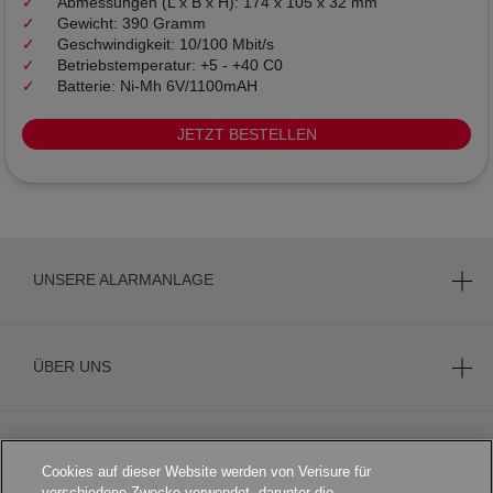
Abmessungen (L x B x H): 174 x 105 x 32 mm
Gewicht: 390 Gramm
Geschwindigkeit: 10/100 Mbit/s
Betriebstemperatur: +5 - +40 C0
Batterie: Ni-Mh 6V/1100mAH
JETZT BESTELLEN
UNSERE ALARMANLAGE
ÜBER UNS
KARRIERE
Cookies auf dieser Website werden von Verisure für
verschiedene Zwecke verwendet, darunter die