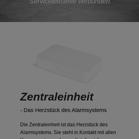
Serviceleitstelle verbunden
KAMERAS
BLOG
2-IN-1
SICHERHEITSRATGEBER
SICHERHEITSKAMERA
HILFE & KONTAKT
AUSSENKAMERA
HÄUFIG GESTELLTE
VIDEODETEKTOR
FRAGEN
FEUER & WASSERSCHUTZ
KONTAKT
Zentraleinheit
- Das Herzstück des Alarmsystems
RAUCHMELDER
EINBRUCH-TRACKER
Die Zentraleinheit ist das Herzstück des
WASSERMELDER
Alarmsystems. Sie steht in Kontakt mit allen