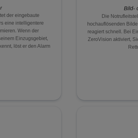
r
Bild- 
tet der eingebaute
Die Notrufleitste
eine intelligentere
hochauflösenden Bilder
imieren. Wenn der
reagiert schnell. Bei 
einem Einzugsgebiet,
ZeroVision aktiviert, S
nnt, löst er den Alarm
Rett