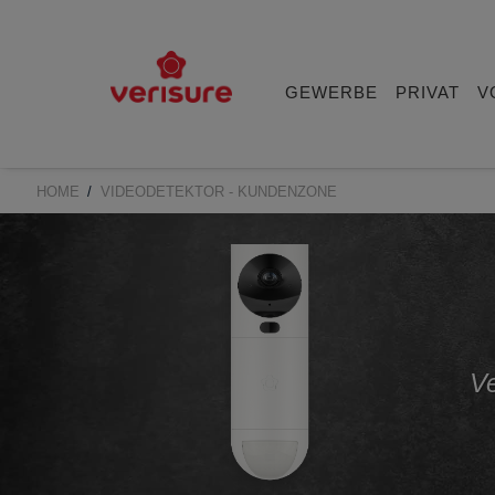
Main
navigation
GEWERBE
PRIVAT
V
HOME
VIDEODETEKTOR - KUNDENZONE
BREADCRUMB
Ve