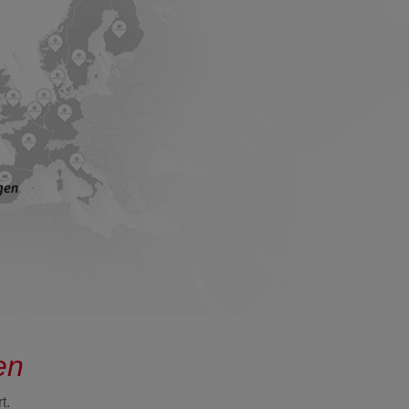
en
t.