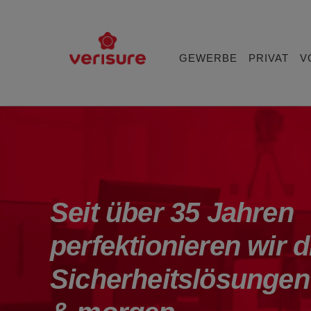
Main
navigation
GEWERBE
PRIVAT
V
Seit über 35 Jahren
perfektionieren wir d
Sicherheitslösungen