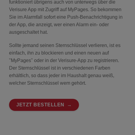
funktioniert übrigens auch von unterwegs über die
WARNSCHILDER
Verisure App mit Zugriff auf MyPages. So bekommen
Sie im Alarmfall sofort eine Push-Benachrichtigung in
der App, die anzeigt, wer einen Alarm ein- oder
SERVICES
ausgeschaltet hat.
SICHERHEITSVERSPRECHEN
Sollte jemand seinen Sternschlüssel verlieren, ist es
einfach, ihn zu blockieren und einen neuen auf
"MyPages" oder in der Verisure-App zu registrieren.
NOTRUF- UND
SERVICELEITSTELLE
Der Sternschlüssel ist in verschiedenen Farben
erhältlich, so dass jeder im Haushalt genau weiß,
welcher Sternschlüssel wem gehört.
POLIZEIALARMIERUNG
JETZT BESTELLEN
PREISE ALARMANLAGE
SICHERHEITSDIENSTE