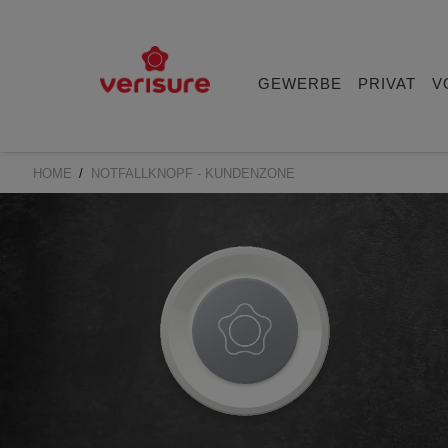
Main
navigation
GEWERBE
PRIVAT
V
HOME
NOTFALLKNOPF - KUNDENZONE
BREADCRUMB