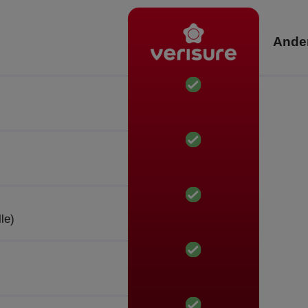
Ander
le)