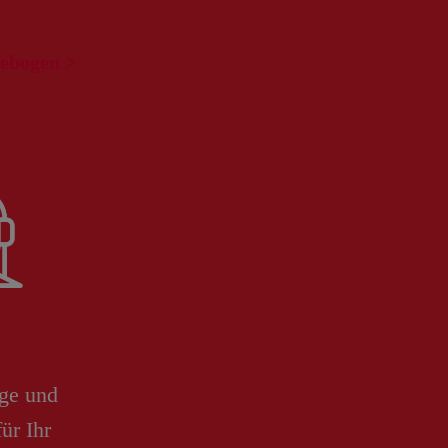
gebogen >
ge und
für Ihr