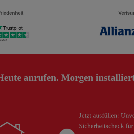
riedenheit
Verisur
Heute anrufen. Morgen installiert
Jetzt ausfüllen: Unv
Sicherheitscheck für